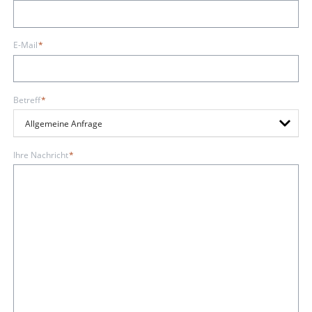
Pflichtfeld
E-Mail
*
Pflichtfeld
Betreff
*
Pflichtfeld
Ihre Nachricht
*