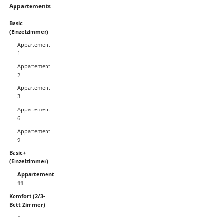
Appartements
überspringen
Basic
(Einzelzimmer)
Appartement
1
Appartement
2
Appartement
3
Appartement
6
Appartement
9
Basic+
(Einzelzimmer)
Appartement
11
Komfort (2/3-
Bett Zimmer)